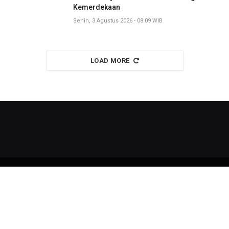
Kemerdekaan
Senin, 3 Agustus 2026 - 08:09 WIB
LOAD MORE
Copyright © 2026
liputan11
All Right Reserved
Redaksi
Kode Etik
Kebijakan Privasi
Pedoman Media Siber