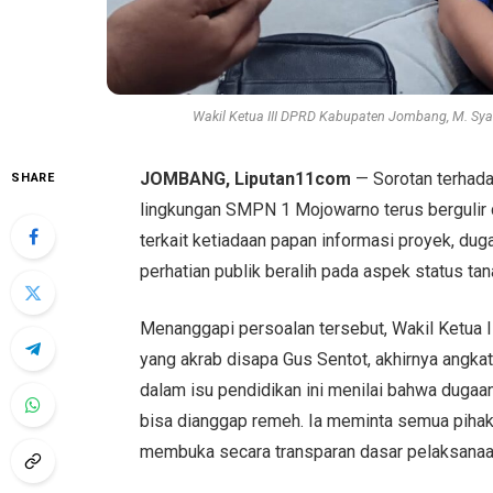
Wakil Ketua III DPRD Kabupaten Jombang, M. Sya
JOMBANG, Liputan11com
— Sorotan terhad
SHARE
lingkungan SMPN 1 Mojowarno terus bergulir
terkait ketiadaan papan informasi proyek, dug
perhatian publik beralih pada aspek status 
Menanggapi persoalan tersebut, Wakil Ketua 
yang akrab disapa Gus Sentot, akhirnya angkat
dalam isu pendidikan ini menilai bahwa duga
bisa dianggap remeh. Ia meminta semua pihak
membuka secara transparan dasar pelaksana