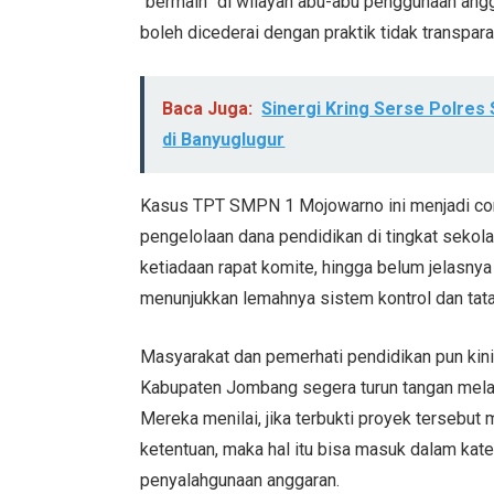
“bermain” di wilayah abu-abu penggunaan angg
boleh dicederai dengan praktik tidak transparan
Baca Juga:
Sinergi Kring Serse Polre
di Banyuglugur
Kasus TPT SMPN 1 Mojowarno ini menjadi co
pengelolaan dana pendidikan di tingkat sekola
ketiadaan rapat komite, hingga belum jelasny
menunjukkan lemahnya sistem kontrol dan tata
Masyarakat dan pemerhati pendidikan pun kin
Kabupaten Jombang segera turun tangan mela
Mereka menilai, jika terbukti proyek tersebu
ketentuan, maka hal itu bisa masuk dalam kate
penyalahgunaan anggaran.