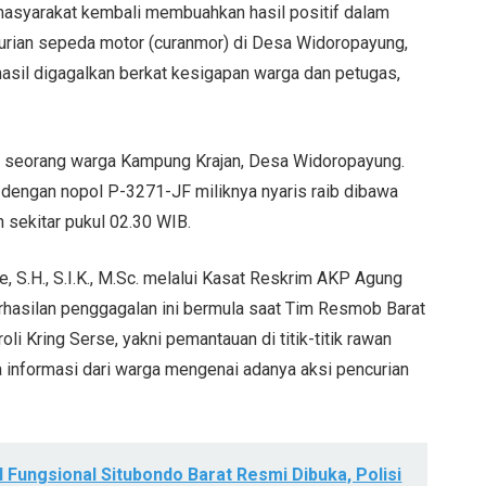
masyarakat kembali membuahkan hasil positif dalam
curian sepeda motor (curanmor) di Desa Widoropayung,
asil digagalkan berkat kesigapan warga dan petugas,
), seorang warga Kampung Krajan, Desa Widoropayung.
dengan nopol P-3271-JF miliknya nyaris raib dibawa
h sekitar pukul 02.30 WIB.
 S.H., S.I.K., M.Sc. melalui Kasat Reskrim AKP Agung
rhasilan penggagalan ini bermula saat Tim Resmob Barat
i Kring Serse, yakni pemantauan di titik-titik rawan
a informasi dari warga mengenai adanya aksi pencurian
 Fungsional Situbondo Barat Resmi Dibuka, Polisi