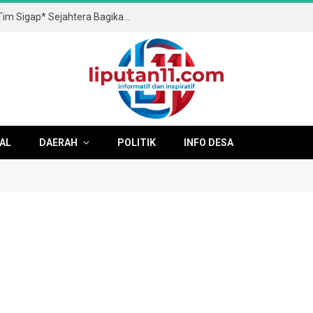
(*Wartawan (*PENA Situbondo*) Dan *Tim Sigap* Sejahtera Bagikan Susu Gratis Di Final Kades Cup 3 Kilensari*)
AL
DAERAH
POLITIK
INFO DESA