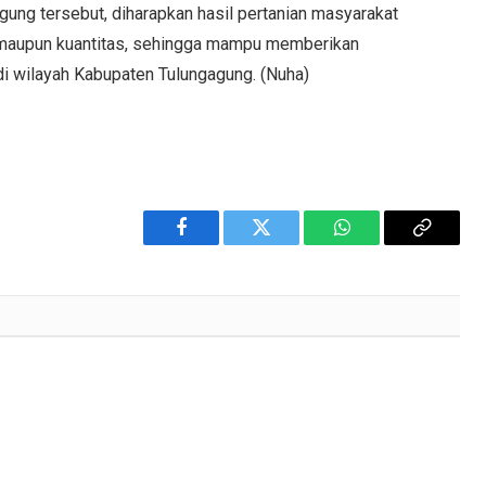
ung tersebut, diharapkan hasil pertanian masyarakat
as maupun kuantitas, sehingga mampu memberikan
 di wilayah Kabupaten Tulungagung. (Nuha)
Facebook
Twitter
WhatsApp
Copy
Link