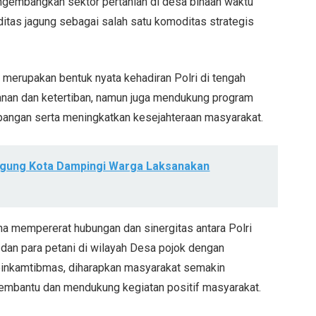
gembangkan sektor pertanian di desa binaan waktu
tas jagung sebagai salah satu komoditas strategis
merupakan bentuk nyata kehadiran Polri di tengah
anan dan ketertiban, namun juga mendukung program
ngan serta meningkatkan kesejahteraan masyarakat.
agung Kota Dampingi Warga Laksanakan
rana mempererat hubungan dan sinergitas antara Polri
dan para petani di wilayah Desa pojok dengan
binkamtibmas, diharapkan masyarakat semakin
membantu dan mendukung kegiatan positif masyarakat.