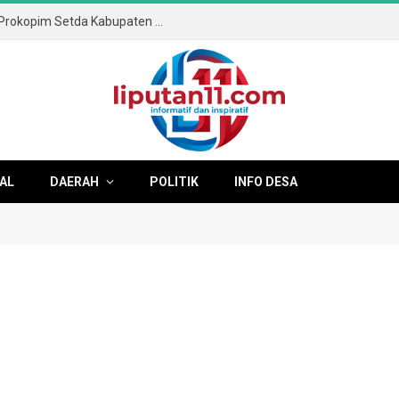
Soal Senam Massal di Pendopo, Kabag Prokopim Setda Kabupaten Tulungagung Tegaskan Bukan Kegiatan Pemkab
AL
DAERAH
POLITIK
INFO DESA