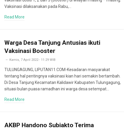
vaksinasi dosis 1, 2 dan 3 (booster) di wilayah masing – masing.
Vaksinasi dilaksanakan pada Rabu,…
Read More
Warga Desa Tanjung Antusias ikuti
Vaksinasi Booster
Kamis, 7 April 2022 - 11:29 WIB
TULUNGAGUNG, LIPUTAN11.COM-Kesadaran masyarakat
tentang hal pentingnya vaksinasi kian hari semakin bertambah.
Di Desa Tanjung Kecamatan Kalidawir Kabupaten Tulungagung,
situasi bulan puasa ramadhan ini warga desa setempat…
Read More
AKBP Handono Subiakto Terima