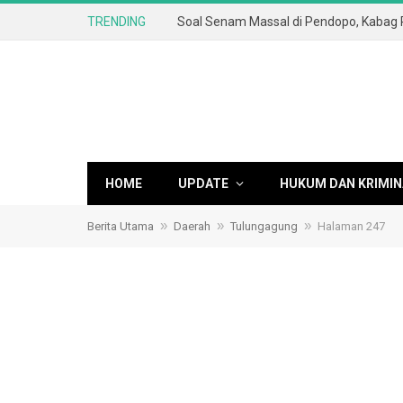
TRENDING
HOME
UPDATE
HUKUM DAN KRIMIN
»
»
»
Berita Utama
Daerah
Tulungagung
Halaman 247