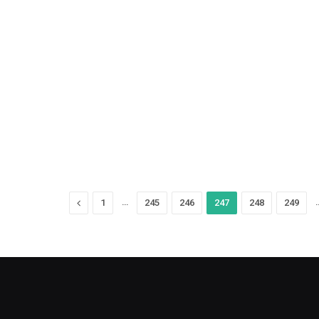
Previous
…
1
245
246
247
248
249