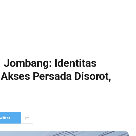
i Jombang: Identitas
kses Persada Disorot,
witter