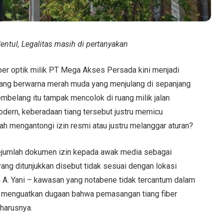
Sentul, Legalitas masih di pertanyakan
iber optik milik PT Mega Akses Persada kini menjadi
iang berwarna merah muda yang menjulang di sepanjang
embelang itu tampak mencolok di ruang milik jalan
modern, keberadaan tiang tersebut justru memicu
h mengantongi izin resmi atau justru melanggar aturan?
jumlah dokumen izin kepada awak media sebagai
yang ditunjukkan disebut tidak sesuai dengan lokasi
lan A. Yani – kawasan yang notabene tidak tercantum dalam
in menguatkan dugaan bahwa pemasangan tiang fiber
eharusnya.