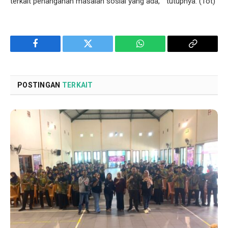
terkait penanganan masalah sosial yang ada, ” tutupnya. (Tot)
Facebook
Twitter
WhatsApp
Copy
Link
POSTINGAN
TERKAIT