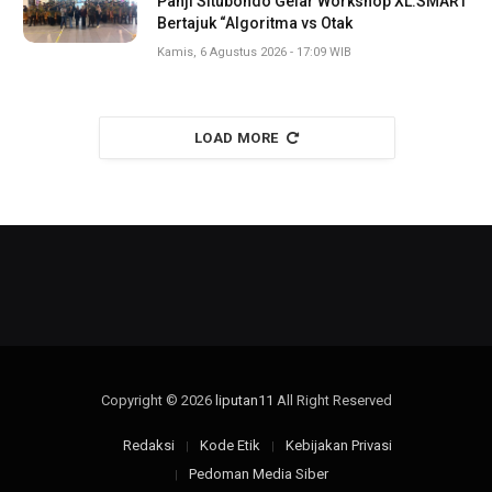
Panji Situbondo Gelar Workshop XL.SMART
Bertajuk “Algoritma vs Otak
Kamis, 6 Agustus 2026 - 17:09 WIB
LOAD MORE
Copyright © 2026
liputan11
All Right Reserved
Redaksi
Kode Etik
Kebijakan Privasi
Pedoman Media Siber