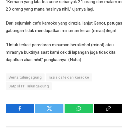
“Kemarin yang kita tes urine sebanyak 21 orang dan malam ini
23 orang yang mana hasilnya nihil,” ujarnya lagi.
Dari sejumlah cafe karaoke yang dirazia, lanjut Genot, petugas
gabungan tidak mendapatkan minuman keras (miras) ilegal.
“Untuk terkait peredaran minuman beralkohol (minol) atau
mirasnya buktinya saat kami cek di lapangan juga tidak kita
dapatkan alias nihil,” pungkasnya. (Nuha)
Berita tulungagung
razia cafe dan karaoke
Satpol PP Tulungagung
Facebook
Twitter
WhatsApp
Copy
Link