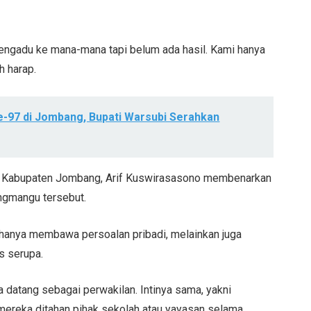
engadu ke mana-mana tapi belum ada hasil. Kami hanya
h harap.
97 di Jombang, Bupati Warsubi Serahkan
an Kabupaten Jombang, Arif Kuswirasasono membenarkan
ngmangu tersebut.
k hanya membawa persoalan pribadi, melainkan juga
s serupa.
 datang sebagai perwakilan. Intinya sama, yakni
mereka ditahan pihak sekolah atau yayasan selama