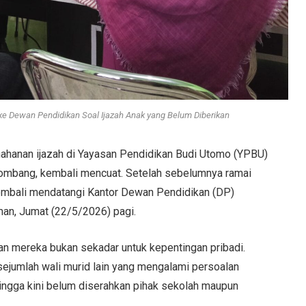
 Dewan Pendidikan Soal Ijazah Anak yang Belum Diberikan
ahanan ijazah di Yayasan Pendidikan Budi Utomo (YPBU)
ombang, kembali mencuat. Setelah sebelumnya ramai
 kembali mendatangi Kantor Dewan Pendidikan (DP)
an, Jumat (22/5/2026) pagi.
gan mereka bukan sekadar untuk kepentingan pribadi.
ejumlah wali murid lain yang mengalami persoalan
hingga kini belum diserahkan pihak sekolah maupun