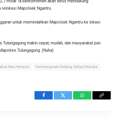
 2,7 miliar. Ia berkomitmen akan terus mendukung
a relokasi Mapolsek Ngantru.
nggaran untuk memindahkan Mapolsek Ngantru ke lokasi
es Tulungagung makin cepat, mudah, dan masyarakat pun
 Mapolres Tulungagung. (Nuha)
takan Batu Pertama
Pembangunan Gedung Tathya Dharaka
Facebook
Twitter
WhatsApp
Copy
Link