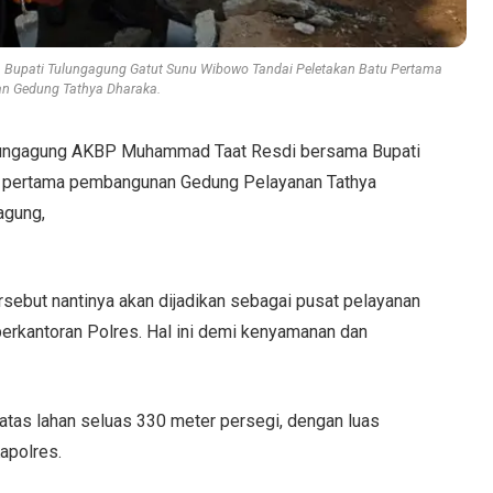
Bupati Tulungagung Gatut Sunu Wibowo Tandai Peletakan Batu Pertama
 Gedung Tathya Dharaka.
ulungagung AKBP Muhammad Taat Resdi bersama Bupati
u pertama pembangunan Gedung Pelayanan Tathya
agung,
sebut nantinya akan dijadikan sebagai pusat pelayanan
erkantoran Polres. Hal ini demi kenyamanan dan
 atas lahan seluas 330 meter persegi, dengan luas
apolres.