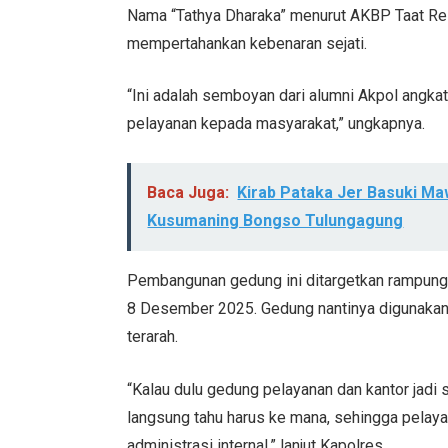
Nama “Tathya Dharaka” menurut AKBP Taat Re
mempertahankan kebenaran sejati.
“Ini adalah semboyan dari alumni Akpol angk
pelayanan kepada masyarakat,” ungkapnya.
Baca Juga:
Kirab Pataka Jer Basuki M
Kusumaning Bongso Tulungagung
Pembangunan gedung ini ditargetkan rampung
8 Desember 2025. Gedung nantinya digunakan
terarah.
“Kalau dulu gedung pelayanan dan kantor jadi 
langsung tahu harus ke mana, sehingga pelaya
administrasi internal,” lanjut Kapolres.