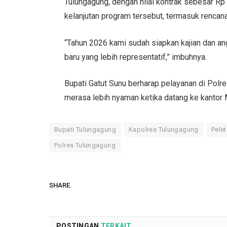
Tulungagung, dengan nilai kontrak sebesar Rp
kelanjutan program tersebut, termasuk rencan
“Tahun 2026 kami sudah siapkan kajian dan a
baru yang lebih representatif,” imbuhnya.
Bupati Gatut Sunu berharap pelayanan di Polr
merasa lebih nyaman ketika datang ke kantor
Bupati Tulungagung
Kapolres Tulungagung
Pele
Polres Tulungagung
SHARE.
POSTINGAN
TERKAIT