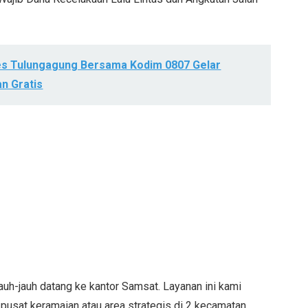
olres Tulungagung Bersama Kodim 0807 Gelar
n Gratis
auh-jauh datang ke kantor Samsat. Layanan ini kami
i pusat keramaian atau area strategis di 2 kecamatan