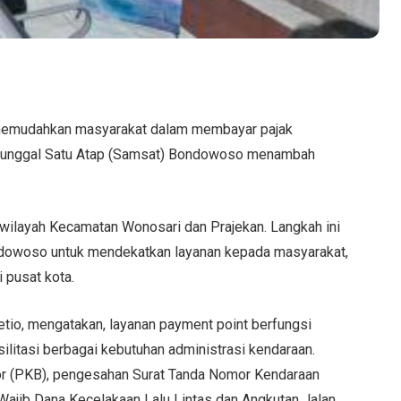
 memudahkan masyarakat dalam membayar pajak
anunggal Satu Atap (Samsat) Bondowoso menambah
wilayah Kecamatan Wonosari dan Prajekan. Langkah ini
dowoso untuk mendekatkan layanan kepada masyarakat,
i pusat kota.
io, mengatakan, layanan payment point berfungsi
litasi berbagai kebutuhan administrasi kendaraan.
r (PKB), pengesahan Surat Tanda Nomor Kendaraan
ajib Dana Kecelakaan Lalu Lintas dan Angkutan Jalan