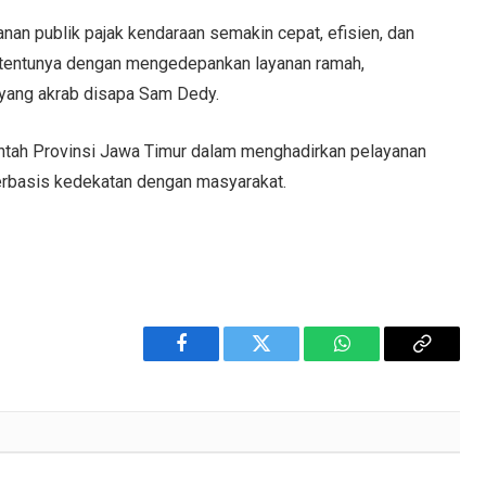
anan publik pajak kendaraan semakin cepat, efisien, dan
g tentunya dengan mengedepankan layanan ramah,
a yang akrab disapa Sam Dedy.
intah Provinsi Jawa Timur dalam menghadirkan pelayanan
berbasis kedekatan dengan masyarakat.
Facebook
Twitter
WhatsApp
Copy
Link