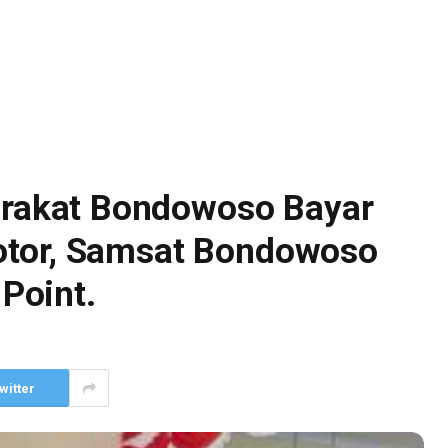
akat Bondowoso Bayar
otor, Samsat Bondowoso
Point.
witter