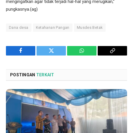
mengingatkan agar tidak terjadi hal-hal yang merugikan,”
pungkasnya.(ag)
Dana desa
Ketahanan Pangan
Musdes Betak
Facebook
Twitter
WhatsApp
Copy
Link
POSTINGAN
TERKAIT