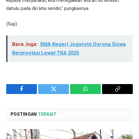
kepada masyarakat, kita menegakkan aturan itu terlebih
dahulu pada diri kita sendiri,” pungkasnya.
(Sup)
Baca Juga:
SMA Negeri Jogoroto Dorong Siswa
Berprestasi Lewat TKA 2025
Facebook
Twitter
WhatsApp
Copy
Link
POSTINGAN
TERKAIT