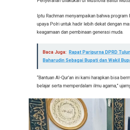
Penyerahan dilakukan di Musholla Baitul Mutt
Iptu Rachman menyampaikan bahwa program 
upaya Polri untuk hadir lebih dekat dengan 
keagamaan dan pembinaan generasi muda.
Baca Juga:
Rapat Paripurna DPRD Tul
Baharudin Sebagai Bupati dan Wakil Bupa
“Bantuan Al-Qur’an ini kami harapkan bisa berm
belajar serta memperdalam ilmu agama,” ujarn