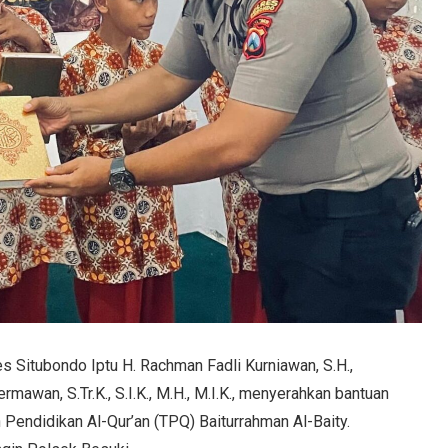
s Situbondo Iptu H. Rachman Fadli Kurniawan, S.H.,
wan, S.Tr.K., S.I.K., M.H., M.I.K., menyerahkan bantuan
 Pendidikan Al-Qur’an (TPQ) Baiturrahman Al-Baity.