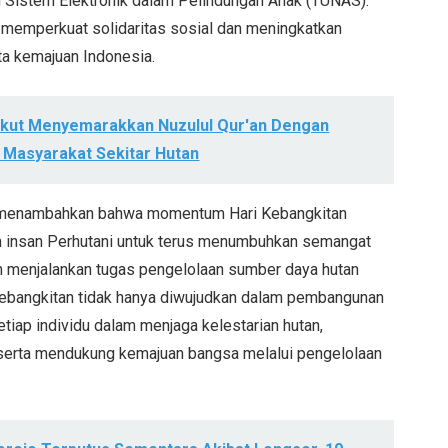
 Sistem Elektronik dalam Pelindungan Anak (TUNAS).
uk memperkuat solidaritas sosial dan meningkatkan
rta kemajuan Indonesia.
Ikut Menyemarakkan Nuzulul Qur'an Dengan
 Masyarakat Sekitar Hutan
r menambahkan bahwa momentum Hari Kebangkitan
uh insan Perhutani untuk terus menumbuhkan semangat
am menjalankan tugas pengelolaan sumber daya hutan
kebangkitan tidak hanya diwujudkan dalam pembangunan
setiap individu dalam menjaga kelestarian hutan,
serta mendukung kemajuan bangsa melalui pengelolaan