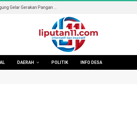
Sambut HUT ke-81 RI, Pemkab Tulungagung Gelar Gerakan Pangan Murah dan Pameran Produk Unggulan
AL
DAERAH
POLITIK
INFO DESA