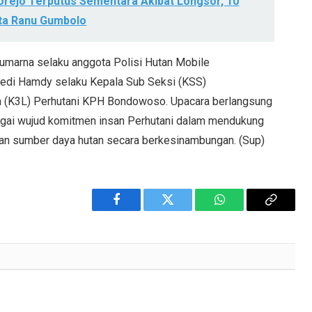
orejo Terputus Sementara Akibat Longsor, 10
ta Ranu Gumbolo
umarna selaku anggota Polisi Hutan Mobile
Dedi Hamdy selaku Kepala Sub Seksi (KSS)
n (K3L) Perhutani KPH Bondowoso. Upacara berlangsung
agai wujud komitmen insan Perhutani dalam mendukung
an sumber daya hutan secara berkesinambungan. (Sup)
Facebook
Twitter
WhatsApp
Copy
Link