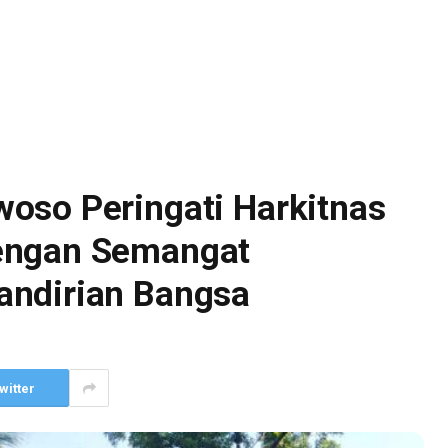
oso Peringati Harkitnas
engan Semangat
andirian Bangsa
witter