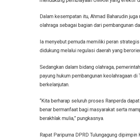
mendukung pembiayaan UMKM yang efektif dan
Dalam kesempatan itu, Ahmad Baharudin jug
olahraga sebagai bagian dari pembangunan dae
Ia menyebut pemuda memiliki peran strategis
didukung melalui regulasi daerah yang beror
Sedangkan dalam bidang olahraga, pemerinta
payung hukum pembangunan keolahragaan di Tu
berkelanjutan.
“Kita berharap seluruh proses Ranperda dapat
benar bermanfaat bagi masyarakat serta mamp
berakhlak mulia,” pungkasnya.
Rapat Paripurna DPRD Tulungagung dipimpin 