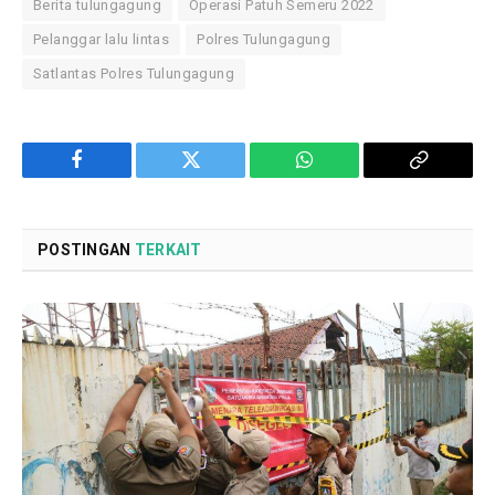
Berita tulungagung
Operasi Patuh Semeru 2022
Pelanggar lalu lintas
Polres Tulungagung
Satlantas Polres Tulungagung
Facebook
Twitter
WhatsApp
Copy
Link
POSTINGAN
TERKAIT