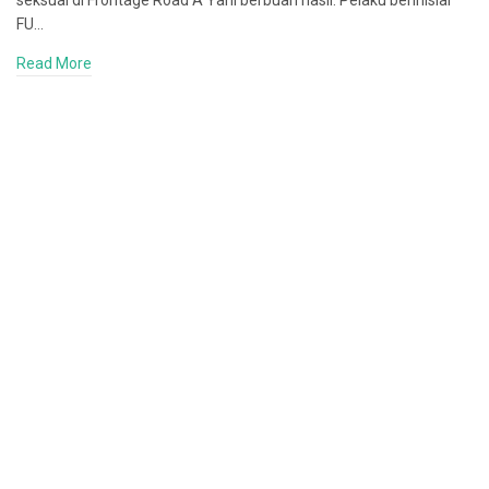
seksual di Frontage Road A Yani berbuah hasil. Pelaku berinisial
FU…
Read More