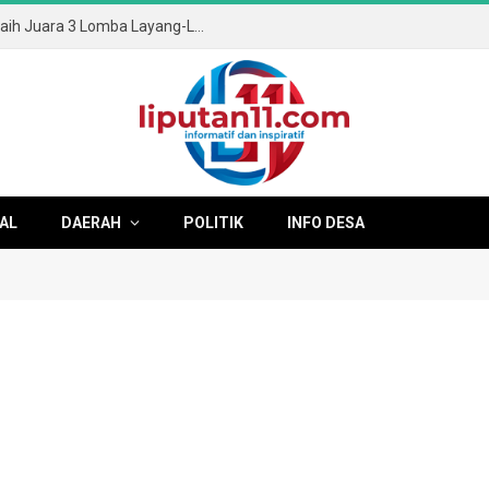
(*Pemuda Mimbaan RT 03/08 Sukses Raih Juara 3 Lomba Layang-Layang Bupati Cup Situbondo*)
AL
DAERAH
POLITIK
INFO DESA