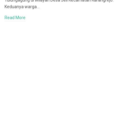
Tulungagung di wilayah Desa Jeli Kecamatan Karangrejo.
Keduanya warga…
Read More