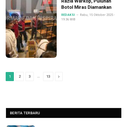
Razia Warkop, Puluhan
Botol Miras Diamankan
REDAKSI
Rabu, 15 Oktober 2025 -
19:36 WIB
…
Next
1
2
3
13
BERITA TERBARU