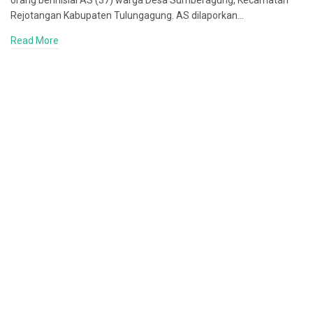
orang berinisial AS (37) warga Desa Sumberagung, Kecamatan
Rejotangan Kabupaten Tulungagung. AS dilaporkan…
Read More