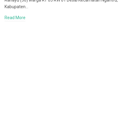
Rahayu (50) warga RT 05 RW 01 Desa/Kecamatan Ngantru,
Kabupaten…
Read More