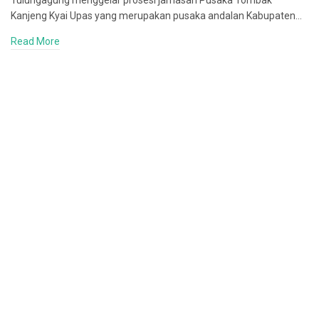
Tulungagung menggelar prosesi jamasan Pusaka Tombak
Kanjeng Kyai Upas yang merupakan pusaka andalan Kabupaten…
Read More