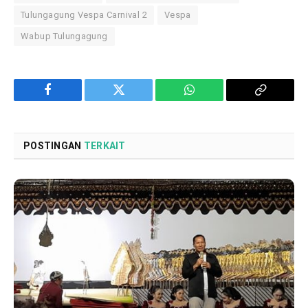
Tulungagung Vespa Carnival 2
Vespa
Wabup Tulungagung
Facebook
Twitter
WhatsApp
Copy
Link
POSTINGAN
TERKAIT