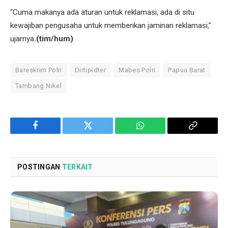
“Cuma makanya ada aturan untuk reklamasi, ada di situ
kewajiban pengusaha untuk memberikan jaminan reklamasi,”
ujarnya
.(tim/hum)
Bareskrim Polri
Dirtipidter
Mabes Polri
Papua Barat
Tambang Nikel
Facebook
Twitter
WhatsApp
Copy
Link
POSTINGAN
TERKAIT