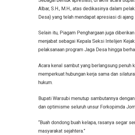
Sebagai bentuk apresiasi, di akhir acara Bu
Albar, S.H., M.H., atas dedikasinya dalam pe
Desa) yang telah mendapat apresiasi di ajan
Selain itu, Piagam Penghargaan juga diberika
menjabat sebagai Kepala Seksi Intelijen Kej
pelaksanaan program Jaga Desa hingga berha
Acara kenal sambut yang berlangsung penuh 
memperkuat hubungan kerja sama dan silatur
hukum.
Bupati Warsubi menutup sambutannya denga
dan optimisme seluruh unsur Forkopimda Jo
“Buah dondong buah kelapa, rasanya segar s
masyarakat sejahtera.”