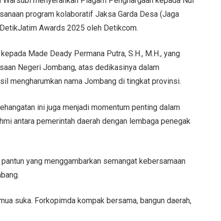
pati Warsubi menyerahkan Piagam Penghargaan kepada Nul
laksanaan program kolaboratif Jaksa Garda Desa (Jaga
g DetikJatim Awards 2025 oleh Detikcom.
n kepada Made Deady Permana Putra, S.H., M.H., yang
aksaan Negeri Jombang, atas dedikasinya dalam
sil mengharumkan nama Jombang di tingkat provinsi.
kehangatan ini juga menjadi momentum penting dalam
ahmi antara pemerintah daerah dengan lembaga penegak
n pantun yang menggambarkan semangat kebersamaan
mbang.
emua suka. Forkopimda kompak bersama, bangun daerah,