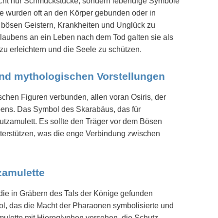
icht nur Schmuckstücke, sondern lebendige Symbole
Sie wurden oft an den Körper gebunden oder in
r bösen Geistern, Krankheiten und Unglück zu
laubens an ein Leben nach dem Tod galten sie als
zu erleichtern und die Seele zu schützen.
und mythologischen Vorstellungen
chen Figuren verbunden, allen voran Osiris, der
bens. Das Symbol des Skarabäus, das für
utzamulett. Es sollte den Träger vor dem Bösen
terstützen, was die enge Verbindung zwischen
zamulette
 die in Gräbern des Tals der Könige gefunden
l, das die Macht der Pharaonen symbolisierte und
ulette mit Hieroglyphen versehen, die Schutz,