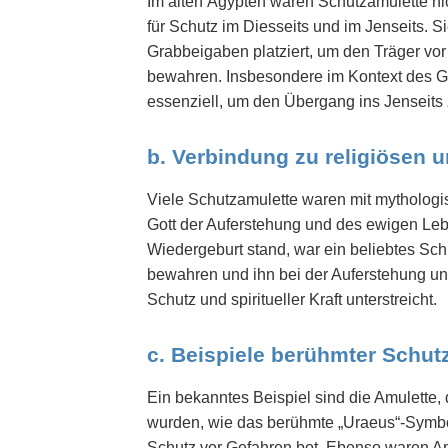
Im alten Ägypten waren Schutzamulette n
für Schutz im Diesseits und im Jenseits. 
Grabbeigaben platziert, um den Träger vo
bewahren. Insbesondere im Kontext des G
essenziell, um den Übergang ins Jenseits 
b. Verbindung zu religiösen 
Viele Schutzamulette waren mit mythologis
Gott der Auferstehung und des ewigen Le
Wiedergeburt stand, war ein beliebtes Sch
bewahren und ihn bei der Auferstehung un
Schutz und spiritueller Kraft unterstreicht.
c. Beispiele berühmter Schut
Ein bekanntes Beispiel sind die Amulette,
wurden, wie das berühmte „Uraeus“-Symbo
Schutz vor Gefahren bot. Ebenso waren Am