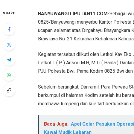
BANYUWANGI.LIPUTAN11.COM-
Sebagai wu
SHARE
0825/Banyuwangi menyerbu Kantor Polresta 
ucapan selamat atas Dirgahayu Bhayangkara 
Brawijaya No. 21 Kelurahan Kebalenan Kabup
Kegiatan tersebut diikuti oleh Letkol Kav Ek
Letkol L ( P ) Ansori M.H, M.Tr ( Hanla ) Dan
PJU Polresta Bwi, Pama Kodim 0825 Bwi dan
Sebelum berangkat, Danramil, Para Perwira S
berkumpul di halaman Kodim setelah itu ber
membawa tumpeng dan kue tart bertuliskan s
Baca Juga:
Apel Gelar Pasukan Operasi
Kawal Mudik Lebaran