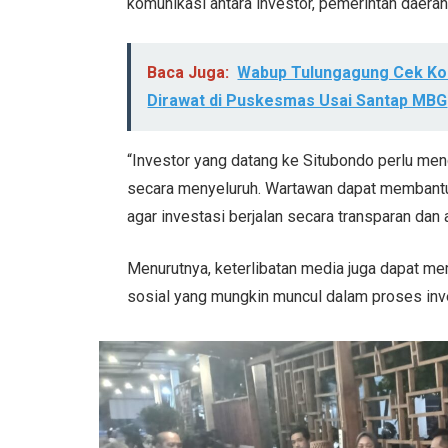
komunikasi antara investor, pemerintah daera
Baca Juga:
Wabup Tulungagung Cek Kon
Dirawat di Puskesmas Usai Santap MBG
“Investor yang datang ke Situbondo perlu meng
secara menyeluruh. Wartawan dapat membant
agar investasi berjalan secara transparan dan a
Menurutnya, keterlibatan media juga dapat m
sosial yang mungkin muncul dalam proses inv