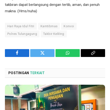
takbiran dapat berlangsung dengan tertib, aman, dan penuh
makna. (Hms/nuha)
Hari Raya Idul Fitri
Kamtibmas
Konvoi
Polres Tulungagung
Takbir Keliling
Facebook
Twitter
WhatsApp
Copy
Link
POSTINGAN
TERKAIT