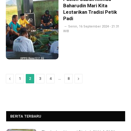
Baharudin Mari Kita
Lestarikan Tradisi Petik
Padi
Senin, 16 September 2024 - 21:31
WIB
Previous
…
Next
1
2
3
4
8
BERITA TERBARU