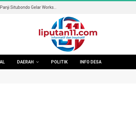
Mengasah Masa Depan Digital: SMAN 1 Panji Situbondo Gelar Workshop XL.SMART Bertajuk “Algoritma vs Otak
AL
DAERAH
POLITIK
INFO DESA