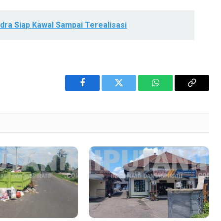
ndra Siap Kawal Sampai Terealisasi
Facebook
Twitter
WhatsApp
Copy
Link