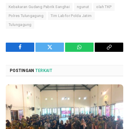
Kebakaran Gudang Pabrik Sanghai
ngunut
olah TKP
Polres Tulungagung
Tim Labfor Polda Jatim
Tulungagung
Facebook
Twitter
WhatsApp
Copy
Link
POSTINGAN
TERKAIT