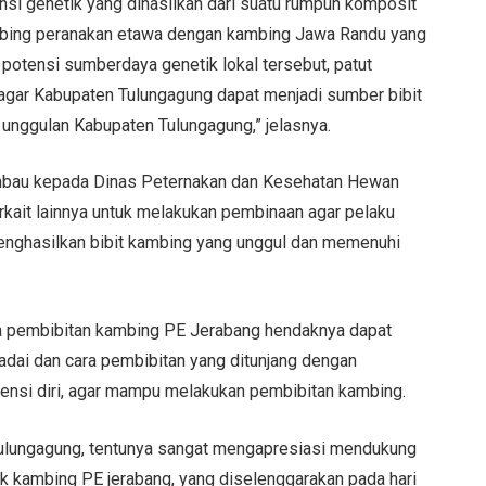
si genetik yang dihasilkan dari suatu rumpun komposit
ambing peranakan etawa dengan kambing Jawa Randu yang
 potensi sumberdaya genetik lokal tersebut, patut
 agar Kabupaten Tulungagung dapat menjadi sumber bibit
 unggulan Kabupaten Tulungagung,” jelasnya.
mbau kepada Dinas Peternakan dan Kesehatan Hewan
rkait lainnya untuk melakukan pembinaan agar pelaku
nghasilkan bibit kambing yang unggul dan memenuhi
 pembibitan kambing PE Jerabang hendaknya dapat
dai dan cara pembibitan yang ditunjang dengan
ensi diri, agar mampu melakukan pembibitan kambing.
ulungagung, tentunya sangat mengapresiasi mendukung
ak kambing PE jerabang, yang diselenggarakan pada hari