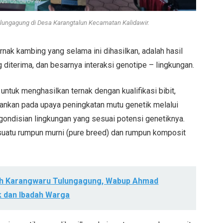
ulungagung di Desa Karangtalun Kecamatan Kalidawir.
rnak kambing yang selama ini dihasilkan, adalah hasil
g diterima, dan besarnya interaksi genotipe – lingkungan.
tuk menghasilkan ternak dengan kualifikasi bibit,
kankan pada upaya peningkatan mutu genetik melalui
gondisian lingkungan yang sesuai potensi genetiknya.
i suatu rumpun murni (pure breed) dan rumpun komposit
oh Karangwaru Tulungagung, Wabup Ahmad
ak dan Ibadah Warga