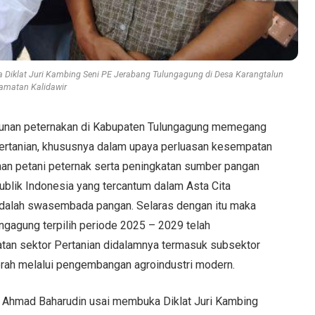
Diklat Juri Kambing Seni PE Jerabang Tulungagung di Desa Karangtalun
amatan Kalidawir
nan peternakan di Kabupaten Tulungagung memegang
ertanian, khususnya dalam upaya perluasan kesempatan
aan petani peternak serta peningkatan sumber pangan
blik Indonesia yang tercantum dalam Asta Cita
adalah swasembada pangan. Selaras dengan itu maka
ngagung terpilih periode 2025 – 2029 telah
tan sektor Pertanian didalamnya termasuk subsektor
rah melalui pengembangan agroindustri modern.
g, Ahmad Baharudin usai membuka Diklat Juri Kambing