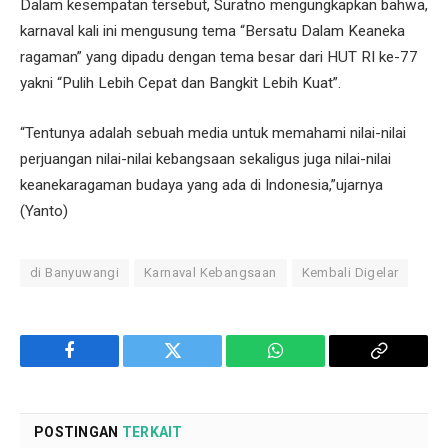
Dalam kesempatan tersebut, Suratno mengungkapkan bahwa,
karnaval kali ini mengusung tema “Bersatu Dalam Keaneka
ragaman” yang dipadu dengan tema besar dari HUT RI ke-77
yakni “Pulih Lebih Cepat dan Bangkit Lebih Kuat”.
“Tentunya adalah sebuah media untuk memahami nilai-nilai
perjuangan nilai-nilai kebangsaan sekaligus juga nilai-nilai
keanekaragaman budaya yang ada di Indonesia,”ujarnya
(Yanto)
di Banyuwangi
Karnaval Kebangsaan
Kembali Digelar
Facebook
Twitter
WhatsApp
Copy
Link
POSTINGAN
TERKAIT