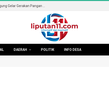
Sambut HUT ke-81 RI, Pemkab Tulungagung Gelar Gerakan Pangan Murah dan Pameran Produk Unggulan
AL
DAERAH
POLITIK
INFO DESA