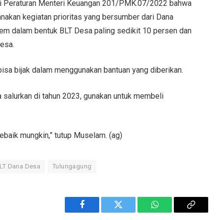
ai Peraturan Menteri Keuangan 201/PMK.07/2022 bahwa
akan kegiatan prioritas yang bersumber dari Dana
em dalam bentuk BLT Desa paling sedikit 10 persen dan
Desa.
isa bijak dalam menggunakan bantuan yang diberikan.
a salurkan di tahun 2023, gunakan untuk membeli
sebaik mungkin,” tutup Muselam. (ag)
BLT Dana Desa
Tulungagung
Facebook
Twitter
WhatsApp
Copy